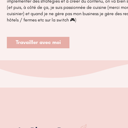
implémenter des stratégies et à créer du contenu, on va bien s
Il permet de mettre en avant
tes articles de blog
, t
(et puis, à côté de ça, je suis passionnée de cuisine (merci m
contenus pour plus tard.
cuisinier) et quand je ne gère pas mon business je gère des re
hôtels / fermes etc sur la switch 🎮)
Résultat ? Une
relation durable
avec ton audience.
Travailler avec moi
Une alternative aux réseaux sociaux éph
Si tu es fatiguée de devoir publier constamment sur
stratégie marketing
.
En planifiant tes épingles à l’avance, tu peux te co
Comment utiliser Pinterest pour t
Maintenant que tu as compris pourquoi Pinterest es
Voici les étapes essentielles pour tirer le meilleur pa