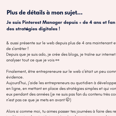
Si tes épingles sont bien
référencées
, elles peuven
ton nombre de prospects
.
Plus de détails à mon sujet...
Je suis Pinterest Manager depuis + de 4 ans et fa
des stratégies digitales !
Un outil puissant pour le référencement n
Chaque épingle que tu publies est indexée par Pint
& aussi présente sur le web depuis plus de 4 ans maintenant et
de s’arrêter !
En utilisant les bons mots-clés, tu améliores non s
Depuis que je suis ado, je crée des blogs, je traîne sur internet
recherche et attirer
encore plus de visiteurs.
analyser tout ce que je vois 👀
Finalement, être entrepreneure sur le web c’était un peu co
évidence.
Aujourd’hui, j’aide les entrepreneurs au quotidien à développer 
en ligne, en mettant en place des stratégies simples et qui vont
eux pendant des années (je ne suis pas fan du contenu très co
n’est pas ce que je mets en avant 🤭)
Une plateforme idéale pour le e-commerce
Alors si comme moi, tu aimes passer tes journées à faire des r
Que tu sois coach, formatrice, créatrice ou e-com